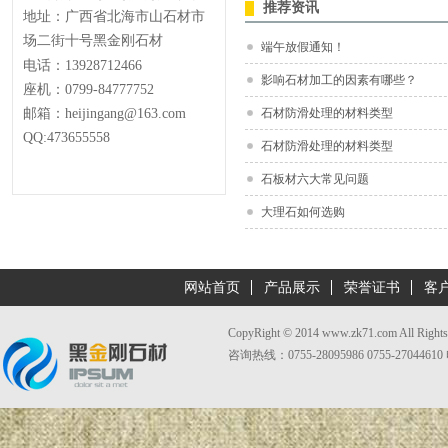
推荐资讯
地址：广西省北海市山石材市
场二街十号黑金刚石材
端午放假通知！
电话：13928712466
影响石材加工的因素有哪些？
座机：0799-84777752
邮箱：heijingang@163.com
石材防滑处理的材料类型
QQ:473655558
石材防滑处理的材料类型
石板材六大常见问题
大理石如何选购
网站首页
产品展示
荣誉证书
客
CopyRight © 2014 www.zk71.com Al
咨询热线：0755-28095986 0755-27044610