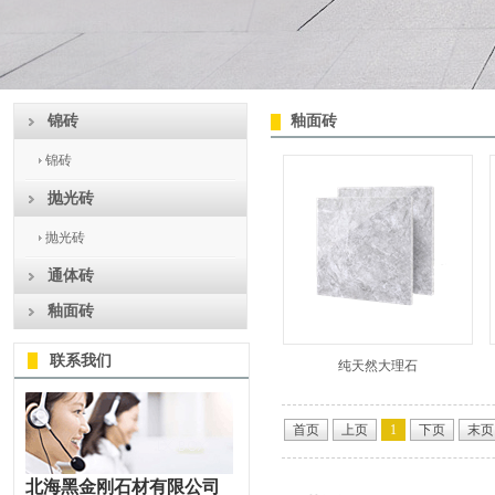
锦砖
釉面砖
锦砖
抛光砖
抛光砖
通体砖
釉面砖
联系我们
纯天然大理石
首页
上页
1
下页
末页
北海黑金刚石材有限公司