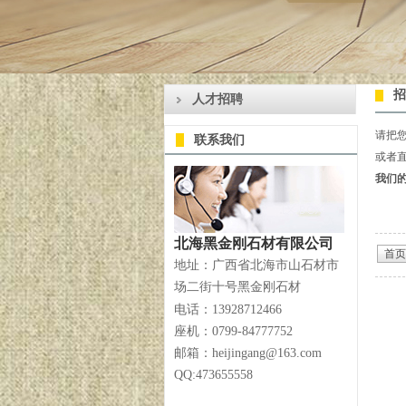
招
人才招聘
请把您电
联系我们
或者
我们的直
北海黑金刚石材有限公司
首页
地址：广西省北海市山石材市
场二街十号黑金刚石材
电话：13928712466
座机：0799-84777752
邮箱：heijingang@163.com
QQ:473655558